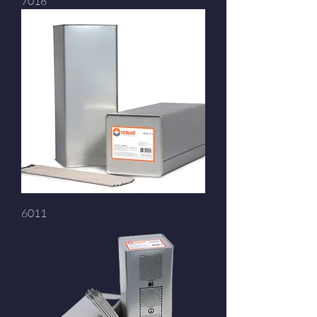
7018
6011