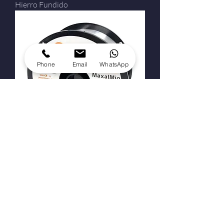
Hierro Fundido
Phone
Email
WhatsApp
Aluminio
¿Querés estar al día
con las últimas noticias de la soldadura?