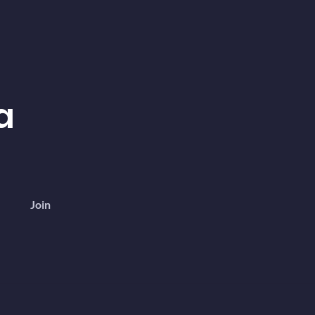
a
Join